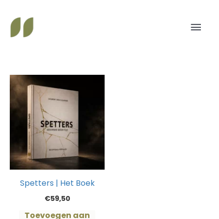
Ga
Hoo
naar
de
inhoud
Spetters | Het Boek
€
59,50
Toevoegen aan